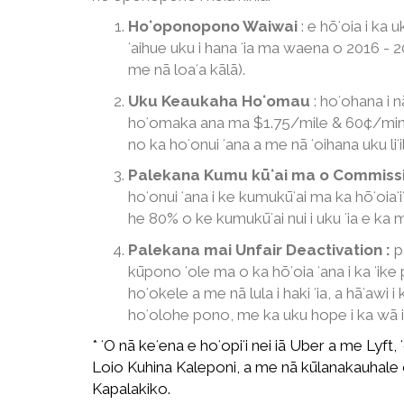
Hoʻoponopono Waiwai
: e hōʻoia i ka
ʻaihue uku i hana ʻia ma waena o 2016 - 20
me nā loaʻa kālā).
Uku Keaukaha Hoʻomau
: hoʻohana i nā
hoʻomaka ana ma $1.75/mile & 60¢/minuke
no ka hoʻonui ʻana a me nā ʻoihana uku liʻil
Palekana Kumu kūʻai ma o Commiss
hoʻonui ʻana i ke kumukūʻai ma ka hōʻoiaʻiʻo
he 80% o ke kumukūʻai nui i uku ʻia e ka
Palekana mai Unfair Deactivation
:
p
kūpono ʻole ma o ka hōʻoia ʻana i ka ʻike 
hoʻokele a me nā lula i haki ʻia, a hāʻawi
hoʻolohe pono, me ka uku hope i ka wā i 
* ʻO nā keʻena e hoʻopiʻi nei iā Uber a me Lyft
Loio Kuhina Kaleponi, a me nā kūlanakauhale
Kapalakiko.