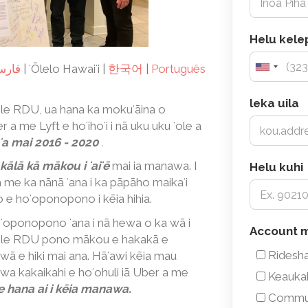
Helu kele
فارس
|
ʻŌlelo Hawaiʻi |
한국어
|
Português
leka uila
e RDU, ua hana ka mokuʻāina o
r a me Lyft e hoʻihoʻi i nā uku uku ʻole a
ʻa mai 2016 - 2020
.
 kālā kā mākou i ʻaiʻē
mai ia manawa. I
Helu kuhi
 a me ka nānā ʻana i ka pāpāho maikaʻi
io e hoʻoponopono i kēia hihia.
hoʻoponopono ʻana i nā hewa o ka wā i
Accoun
Account m
okele RDU pono mākou e hakakā e
moʻokāk
Ridesh
 wā e hiki mai ana. Hāʻawi kēia mau
a kakaikahi e hoʻohuli iā Uber a me
Keauka
 hana ai i kēia manawa.
Commun