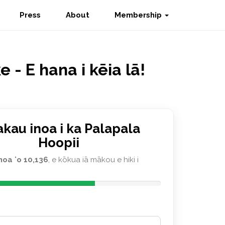
Press
About
Membership
 - E hana i kēia lā!
akau inoa i ka Palapala
Hoopii
noa ʻo 10,136
, e kōkua iā mākou e hiki i