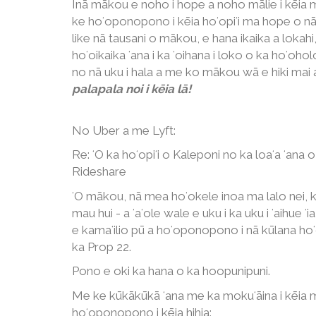
Inā mākou e noho i hope a noho mālie i kēia ma
ke hoʻoponopono i kēia hoʻopiʻi ma hope o nā pan
like nā tausani o mākou, e hana ikaika a lokahi
hoʻoikaika ʻana i ka ʻoihana i loko o ka hoʻo
no nā uku i hala a me ko mākou wā e hiki mai
palapala noi i kēia lā!
No Uber a me Lyft:
Re: ʻO ka hoʻopiʻi o Kaleponi no ka loaʻa ʻana o
Rideshare
ʻO mākou, nā mea hoʻokele inoa ma lalo nei,
mau hui - a ʻaʻole wale e uku i ka uku i ʻaihue
e kamaʻilio pū a hoʻoponopono i nā kūlana hoʻo
ka Prop 22.
Pono e oki ka hana o ka hoopunipuni.
Me ke kūkākūkā ʻana me ka mokuʻāina i kēia 
hoʻoponopono i kēia hihia: