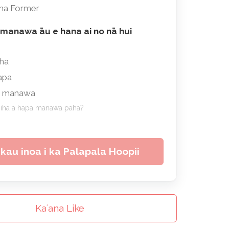
ha Former
 manawa āu e hana ai no nā hui
ha
a
apa
i manawa
iha a hapa manawa paha?
kau inoa i ka Palapala Hoopii
m?
Kaʻana Like