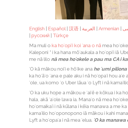
English
|
Español
|
汉语
|
العربية
|
Armenian
|
ی
|
русский
|
Türkçe
Ma muli o
ka hoʻopiʻi koi ʻana o nā
mea hoʻokel
Kaleponi * i ka hana mōʻaukala a hoʻopiʻi iā Ube
me nā lilo
nā mea hoʻokele a pau ma CA i ka
ʻO kā mākou noiʻi e hōʻike ana
he ʻumi piliona
ka hoʻāʻo ʻana e pale aku i nā hoʻopaʻi hou aʻe
ʻole, ua komo ʻo Uber lāua ʻo Lyft i nā kamaʻil
ʻO ka uku hope a mākou e ʻaiʻē e kōkua i ka 
hala, akā ʻaʻole lawa ia. Manaʻo nā mea hoʻ
hoʻomaikaʻi i nā kūlana i kēia manawa a me ka
kamaʻilio hoʻoponopono iā mākou i kahi manaw
Lyft a hoʻopaʻa i nā mea ʻelua.
ʻO ka manawa e