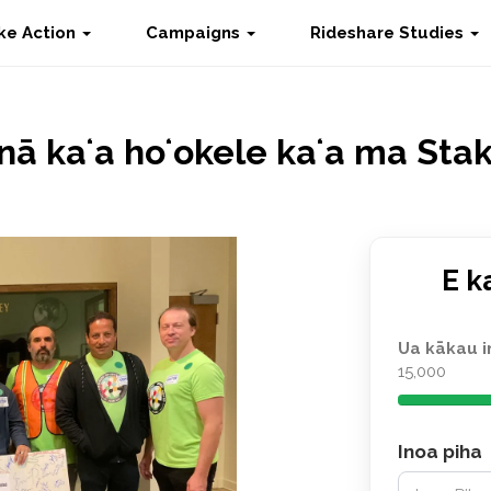
ke Action
Campaigns
Rideshare Studies
ā kaʻa hoʻokele kaʻa ma Stake
E k
Ua kākau i
15,000
Inoa piha