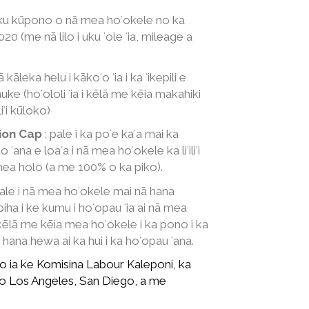
 uku kūpono o nā mea hoʻokele no ka
20 (me nā lilo i uku ʻole ʻia, mileage a
 kāleka helu i kākoʻo ʻia i ka ʻikepili e
 (hoʻololi ʻia i kēlā me kēia makahiki
iʻi kūloko)
ion Cap
: pale i ka poʻe kaʻa mai ka
 ʻana e loaʻa i nā mea hoʻokele ka liʻiliʻi
 mea holo (a me 100% o ka piko).
ale i nā mea hoʻokele mai nā hana
piha i ke kumu i hoʻopau ʻia ai nā mea
 i kēlā me kēia mea hoʻokele i ka pono i ka
hana hewa ai ka hui i ka hoʻopau ʻana.
, ʻo ia ke Komisina Labour Kaleponi, ka
 o Los Angeles, San Diego, a me